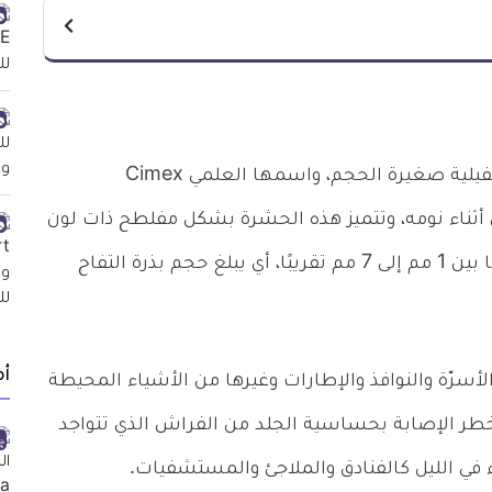
بق أو حشرات الفراش Bed bugs، هي حشرات طفيلية صغيرة الحجم، واسمها العلمي Cimex
حيوان في أثناء نومه، وتتميز هذه الحشرة بشكل مفلطح ذات لون
بني مائل للحمرة، وهي بلا أجنحة، ويتراوح حجمها ما بين 1 مم إلى 7 مم تقريبًا، أي يبلغ حجم بذرة التفاح
أ
سرّة والنوافذ والإطارات وغيرها من الأشياء المحيطة
د خطر الإصابة بحساسية الجلد من الفراش الذي تتواجد
اء في الليل كالفنادق والملاجئ والمستشفيات.