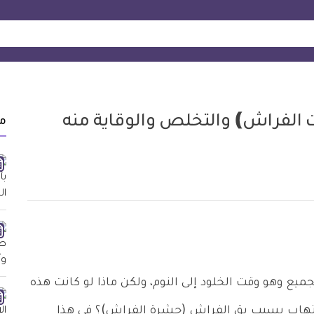
لفراش) والتخلص والوقاية منه
م
يع وهو وقت الخلود إلى النوم، ولكن ماذا لو كانت هذه
التهاب بسبب بق الفراش (حشرة الفراش)؟ في هذا