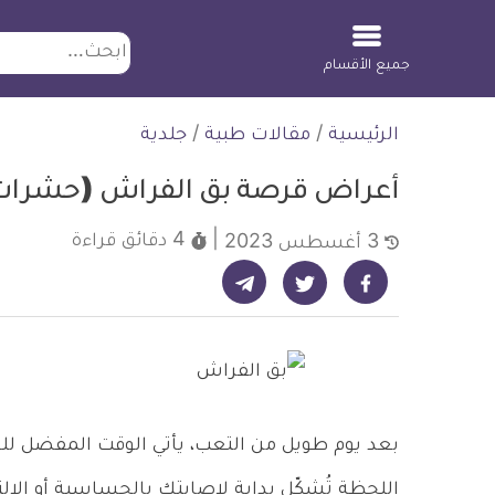
ابحث
جميع الأقسام
لتخطي
الرئيسية
/
مقالات طبية
/
جلدية
لمحتوى
أعراض قرصة بق الفراش (حشرات ا
4 دقائق
قراءة
3 أغسطس 2023
شارك على تيليجرام - ديلي ميديكال انفو
شارك على فيسبوك - ديلي ميديكال انفو
شارك على تويتر - ديلي ميديكال انفو
بعد يوم طويل من التعب، يأتي الوقت المفضل للجم
اللحظة تُشكّل بداية لإصابتك بالحساسية أو ال