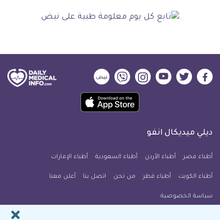
ديلي
ديلي
ديلي
ديلي
ديلي
ديلي
ميديكال
ميديكال
ميديكال
ميديكال
ميديكال
ميديكال
حمل
انفو
انفو
انفو
انفو
انفو
انفو
تطبيق
على
على
على
على
على
على
كل
فيسبوك
تويتر
يوتيوب
انستجرام
فايبر
نبض
ديلي ميديكال انفو
يوم
معلومة
أطباء مصر
أطباء الأردن
أطباء السعودية
أطباء الإمارات
طبية
أطباء الكويت
أطباء قطر
من نحن
للآيفون
اتصل بنا
أعلن معنا
سياسة الخصوصية