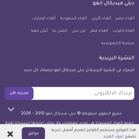
فيسبوك
تويتر
يوتيوب
انستجرام
فايبر
نبض
ديلي ميديكال انفو
يوم
معلومة
أطباء مصر
أطباء الأردن
أطباء السعودية
أطباء الإمارات
طبية
أطباء الكويت
أطباء قطر
من نحن
للآيفون
اتصل بنا
أعلن معنا
سياسة الخصوصية
النشرة البريدية
اشترك في النشرة البريدية ل ديلي ميديكال انفو ليصلك كل جديد
بريدك
اشترك الآن
الالكتروني
جميع الحقوق محفوظة © ديلي ميديكال انفو 2010 - 2026
جميع المواد المنشورة هي مجرد معلومات ولا يمكن اعتبارها استشارة طبية
أو توصية علاجية -
اعرف المزيد
هذا الموقع يستخدم الكوكيز لتقديم أفضل تجربة
اغلاق
موافق
تصفح
اعرف المزيد