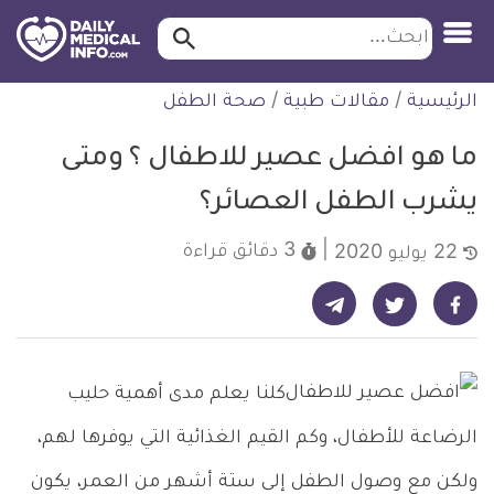
ابحث…
ابحث
معلومة
لتخطي
الرئيسية
/
مقالات طبية
/
صحة الطفل
طبية
لمحتوى
موثقة
ما هو افضل عصير للاطفال ؟ ومتى
يشرب الطفل العصائر؟
3 دقائق
قراءة
22 يوليو 2020
شارك على تيليجرام - ديلي ميديكال انفو
شارك على فيسبوك - ديلي ميديكال انفو
شارك على تويتر - ديلي ميديكال انفو
كلنا يعلم مدى أهمية حليب
الرضاعة للأطفال، وكم القيم الغذائية التي يوفرها لهم،
ولكن مع وصول الطفل إلى ستة أشهر من العمر، يكون