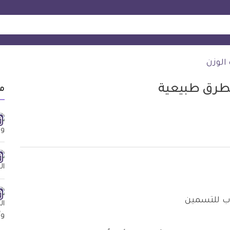
 الوزن
م
 للتسمين