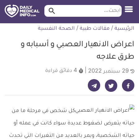
ابحث…
ابحث
معلومة
لتخطي
الرئيسية
/
مقالات طبية
/
الصحة النفسية
طبية
لمحتوى
موثقة
اعراض الانهيار العصبي و أسبابه و
طرق علاجه
4 دقائق
قراءة
29 سبتمبر 2022
شارك على تيليجرام - ديلي ميديكال انفو
شارك على فيسبوك - ديلي ميديكال انفو
شارك على تويتر - ديلي ميديكال انفو
كل شخص في مرحلة ما من
حياته يتعرض لضغوط عديدة سواء كانت في عمله أو
حياته الشخصية، ويمر بالعديد من التغيرات التي تحدث