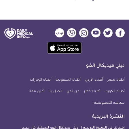
ديلي
ديلي
ديلي
ديلي
ديلي
ديلي
ميديكال
ميديكال
ميديكال
ميديكال
ميديكال
ميديكال
حمل
انفو
انفو
انفو
انفو
انفو
انفو
تطبيق
على
على
على
على
على
على
كل
فيسبوك
تويتر
يوتيوب
انستجرام
فايبر
نبض
ديلي ميديكال انفو
يوم
معلومة
أطباء مصر
أطباء الأردن
أطباء السعودية
أطباء الإمارات
طبية
أطباء الكويت
أطباء قطر
من نحن
للآيفون
اتصل بنا
أعلن معنا
سياسة الخصوصية
النشرة البريدية
اشترك في النشرة البريدية ل ديلي ميديكال انفو ليصلك كل جديد