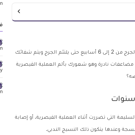
ف
بعد إجراء العملية القيصرية تشعرين بالألم في الجرح من 2 إلى 6 أسابيع حتى يلتئم الجرح ويتم شفائك
ث مضاعفات نادرة وهو شعورك بألم العملية القيصرية
ضه؟
 سنوات
سليمة التي تضررت أثناء العملية القيصرية، أو إصابة
نسجة وعندها يتكون ذلك النسيج الندبي.