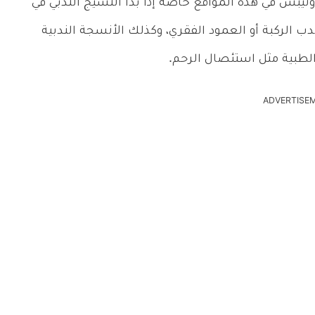
تيبس في هذه المواقع خاصةً إذا بدأ النسيج الندبي في
دب الركبة أو العمود الفقري، وكذلك الأنسجة الندبية
الطبية مثل استئصال الرحم.
ADVERTISE