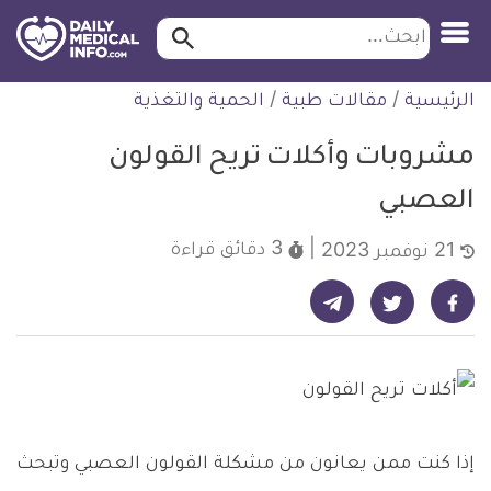
ابحث…
ابحث
معلومة
لتخطي
الرئيسية
/
مقالات طبية
/
الحمية والتغذية
طبية
لمحتوى
موثقة
مشروبات وأكلات تريح القولون
العصبي
3 دقائق
قراءة
21 نوفمبر 2023
شارك على تيليجرام - ديلي ميديكال انفو
شارك على فيسبوك - ديلي ميديكال انفو
شارك على تويتر - ديلي ميديكال انفو
إذا كنت ممن يعانون من مشكلة القولون العصبي وتبحث