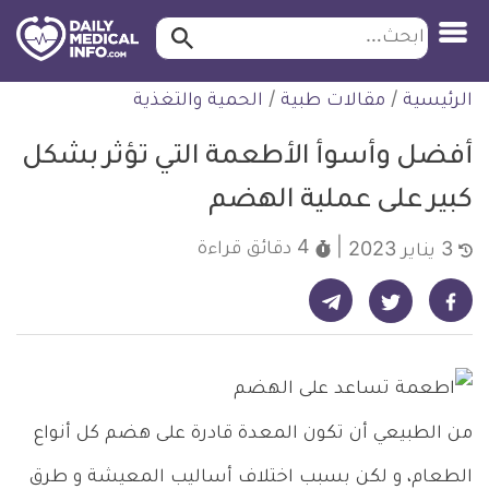
ابحث…
ابحث
معلومة
لتخطي
الرئيسية
/
مقالات طبية
/
الحمية والتغذية
طبية
لمحتوى
موثقة
أفضل وأسوأ الأطعمة التي تؤثر بشكل
كبير على عملية الهضم
4 دقائق
قراءة
3 يناير 2023
شارك على تيليجرام - ديلي ميديكال انفو
شارك على فيسبوك - ديلي ميديكال انفو
شارك على تويتر - ديلي ميديكال انفو
من الطبيعي أن تكون المعدة قادرة على هضم كل أنواع
الطعام، و لكن بسبب اختلاف أساليب المعيشة و طرق