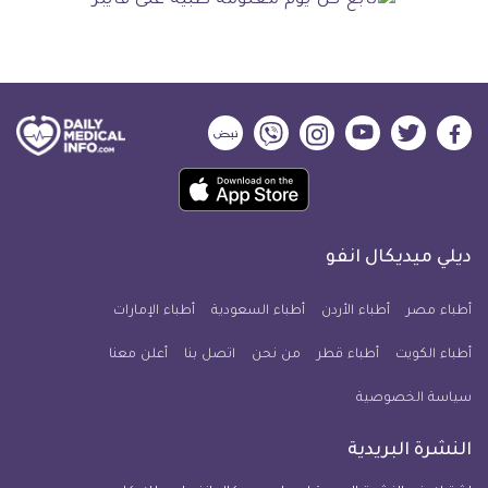
ديلي
ديلي
ديلي
ديلي
ديلي
ديلي
ميديكال
ميديكال
ميديكال
ميديكال
ميديكال
ميديكال
حمل
انفو
انفو
انفو
انفو
انفو
انفو
تطبيق
على
على
على
على
على
على
كل
فيسبوك
تويتر
يوتيوب
انستجرام
فايبر
نبض
ديلي ميديكال انفو
يوم
معلومة
أطباء مصر
أطباء الأردن
أطباء السعودية
أطباء الإمارات
طبية
أطباء الكويت
أطباء قطر
من نحن
للآيفون
اتصل بنا
أعلن معنا
سياسة الخصوصية
النشرة البريدية