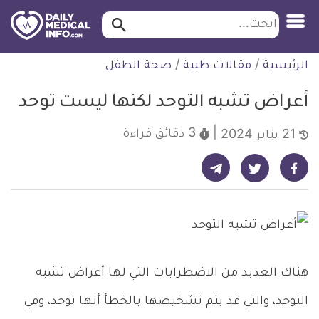
ابحث…
ابحث
معلومة
لتخطي
الرئيسية
/
مقالات طبية
/
صحة الطفل
طبية
لمحتوى
موثقة
أعراض تشبه التوحد لكنها ليست توحد
3 دقائق
قراءة
21 يناير 2024
شارك على تيليجرام - ديلي ميديكال انفو
شارك على فيسبوك - ديلي ميديكال انفو
شارك على تويتر - ديلي ميديكال انفو
هناك العديد من الاضطرابات التي لها أعراض تشبه
التوحد، والتي قد يتم تشخيصها بالخطأ أنها توحد، وفي