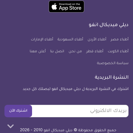
حمل
انفو
انفو
انفو
انفو
انفو
انفو
تطبيق
على
على
على
على
على
على
كل
فيسبوك
تويتر
يوتيوب
انستجرام
فايبر
نبض
ديلي ميديكال انفو
يوم
معلومة
أطباء مصر
أطباء الأردن
أطباء السعودية
أطباء الإمارات
طبية
أطباء الكويت
أطباء قطر
من نحن
للآيفون
اتصل بنا
أعلن معنا
سياسة الخصوصية
النشرة البريدية
اشترك في النشرة البريدية ل ديلي ميديكال انفو ليصلك كل جديد
بريدك
اشترك الآن
الالكتروني
جميع الحقوق محفوظة © ديلي ميديكال انفو 2010 - 2026