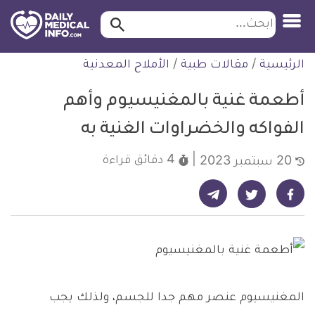
ابحث…
ابحث
معلومة
لتخطي
الرئيسية
/
مقالات طبية
/
الأملاح المعدنية
طبية
لمحتوى
موثقة
أطعمة غنية بالمغنيسيوم وأهم
الفواكه والخضراوات الغنية به
4 دقائق
قراءة
20 سبتمبر 2023
شارك على تيليجرام - ديلي ميديكال انفو
شارك على فيسبوك - ديلي ميديكال انفو
شارك على تويتر - ديلي ميديكال انفو
المغنيسيوم عنصر مهم جدا للجسم، ولذلك يجب