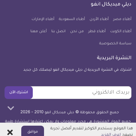
فيسبوك
تويتر
يوتيوب
انستجرام
فايبر
نبض
ديلي ميديكال انفو
يوم
معلومة
أطباء مصر
أطباء الأردن
أطباء السعودية
أطباء الإمارات
طبية
أطباء الكويت
أطباء قطر
من نحن
للآيفون
اتصل بنا
أعلن معنا
سياسة الخصوصية
النشرة البريدية
اشترك في النشرة البريدية ل ديلي ميديكال انفو ليصلك كل جديد
بريدك
اشترك الآن
الالكتروني
جميع الحقوق محفوظة © ديلي ميديكال انفو 2010 - 2026
جميع المواد المنشورة هي مجرد معلومات ولا يمكن اعتبارها استشارة طبية
أو توصية علاجية -
اعرف المزيد
هذا الموقع يستخدم الكوكيز لتقديم أفضل تجربة
اغلاق
موافق
تصفح
اعرف المزيد