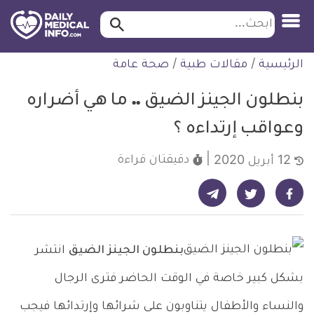
ابحث…
ابحث
معلومة
لتخطي
الرئيسية
/
مقالات طبية
/
صحة عامة
طبية
لمحتوى
موثقة
بنطلون الجينز الضيق .. ما هي أضراره
وعواقب إرتداءه ؟
دقيقتان
قراءة
12 أبريل 2020
شارك على تيليجرام - ديلي ميديكال انفو
شارك على فيسبوك - ديلي ميديكال انفو
شارك على تويتر - ديلي ميديكال انفو
بنطلون الجينز الضيق
انتشر
بشكل كبير خاصة في الوقت الحاضر فترى الرجال
والنساء والأطفال يتناوبون على شرائها وإرتدائها فيجب