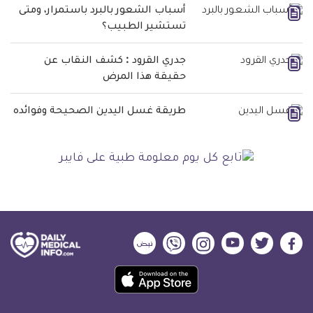
أسباب الشعور بالبرد باستمرار، ومتى
تستشير الطبيب؟
جدري القرود : كشف النقاب عن
حقيقة هذا المرض
طريقة غسل اليدين الصحيحة وفوائده
ديلي
ديلي
ديلي
ديلي
ديلي
ديلي
ميديكال
ميديكال
ميديكال
ميديكال
ميديكال
ميديكال
حمل
انفو
انفو
انفو
انفو
انفو
انفو
تطبيق
على
على
على
على
على
على
كل