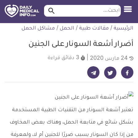
ابحث…
ابحث
معلومة
لتخطي
الرئيسية
/
مقالات طبية
/
الحمل
/
مشاكل الحمل
طبية
لمحتوى
موثقة
أضرار أشعة السونار على الجنين
3 دقائق
قراءة
24 مارس 2020
شارك على تيليجرام - ديلي ميديكال انفو
شارك على فيسبوك - ديلي ميديكال انفو
شارك على تويتر - ديلي ميديكال انفو
تعتبر أشعة السونار من التقنيات الطبية المستخدمة
بشكل شائع في متابعة الحمل، وهناك بعض المخاوف
من إذا كان السونار يسبب ضررًا للجنين أم لا، ولمعرفة