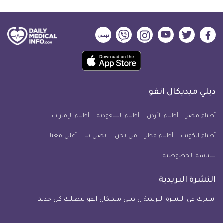
ديلي
ديلي
ديلي
ديلي
ديلي
ديلي
ميديكال
ميديكال
ميديكال
ميديكال
ميديكال
ميديكال
حمل
انفو
انفو
انفو
انفو
انفو
انفو
تطبيق
على
على
على
على
على
على
كل
فيسبوك
تويتر
يوتيوب
انستجرام
فايبر
نبض
ديلي ميديكال انفو
يوم
معلومة
أطباء مصر
أطباء الأردن
أطباء السعودية
أطباء الإمارات
طبية
أطباء الكويت
أطباء قطر
من نحن
للآيفون
اتصل بنا
أعلن معنا
سياسة الخصوصية
النشرة البريدية
اشترك في النشرة البريدية ل ديلي ميديكال انفو ليصلك كل جديد