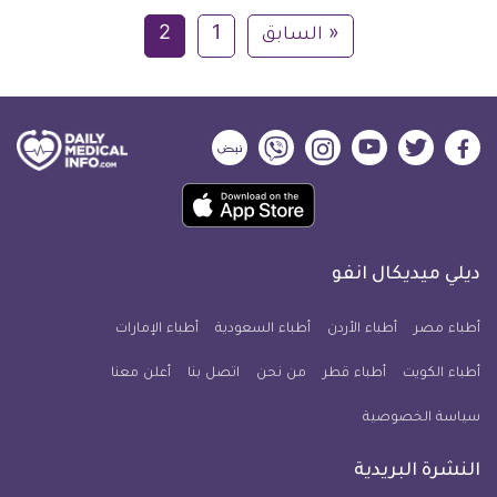
« السابق
1
2
ديلي
ديلي
ديلي
ديلي
ديلي
ديلي
ميديكال
ميديكال
ميديكال
ميديكال
ميديكال
ميديكال
حمل
انفو
انفو
انفو
انفو
انفو
انفو
تطبيق
على
على
على
على
على
على
كل
فيسبوك
تويتر
يوتيوب
انستجرام
فايبر
نبض
ديلي ميديكال انفو
يوم
معلومة
أطباء مصر
أطباء الأردن
أطباء السعودية
أطباء الإمارات
طبية
أطباء الكويت
أطباء قطر
من نحن
للآيفون
اتصل بنا
أعلن معنا
سياسة الخصوصية
النشرة البريدية