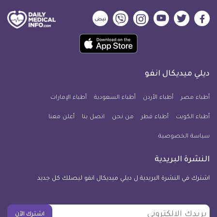
ديلي
ديلي
ديلي
ديلي
ديلي
ديلي
ميديكال
ميديكال
ميديكال
ميديكال
ميديكال
ميديكال
حمل
انفو
انفو
انفو
انفو
انفو
انفو
تطبيق
على
على
على
على
على
على
كل
فيسبوك
تويتر
يوتيوب
انستجرام
فايبر
نبض
ديلي ميديكال انفو
يوم
معلومة
أطباء مصر
أطباء الأردن
أطباء السعودية
أطباء الإمارات
طبية
أطباء الكويت
أطباء قطر
من نحن
للآيفون
اتصل بنا
أعلن معنا
سياسة الخصوصية
النشرة البريدية
اشترك في النشرة البريدية ل ديلي ميديكال انفو ليصلك كل جديد
بريدك
اشترك الآن