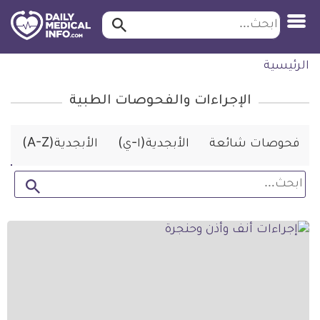
ابحث…
ابحث
معلومة
لتخطي
الرئيسية
طبية
لمحتوى
موثقة
الإجراءات والفحوصات الطبية
فحوصات شائعة
الأبجدية(ا-ي)
الأبجدية(A-Z)
ت
ابحث
ابحث…