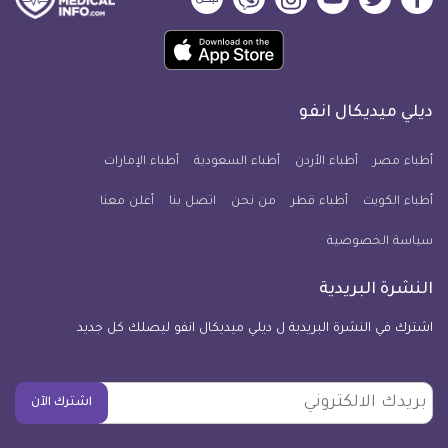
ديلي
ديلي
ديلي
ديلي
ديلي
ديلي
ميديكال
ميديكال
ميديكال
ميديكال
ميديكال
ميديكال
حمل
انفو
انفو
انفو
انفو
انفو
انفو
تطبيق
على
على
على
على
على
على
كل
فيسبوك
تويتر
يوتيوب
انستجرام
فايبر
نبض
ديلي ميديكال انفو
يوم
معلومة
أطباء مصر
أطباء الأردن
أطباء السعودية
أطباء الإمارات
طبية
أطباء الكويت
أطباء قطر
من نحن
للآيفون
اتصل بنا
أعلن معنا
سياسة الخصوصية
النشرة البريدية
اشترك في النشرة البريدية ل ديلي ميديكال انفو ليصلك كل جديد
بريدك
اشترك الآن
الالكتروني