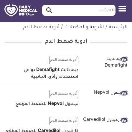
ابحث…
ابحث
معلومة
لتخطي
الرئيسية
/
الأدوية والمكملات
/
أدوية ضغط الدم
طبية
لمحتوى
موثقة
أدوية ضغط الدم
أدوية ضغط الدم
ديمافايت Demafight دواعي
استعماله وآثاره الجانبية
أدوية ضغط الدم
نيبفول Nepvol للضغط المرتفع
أدوية ضغط الدم
كارفيدول Carvedilol للضغط المرتفع