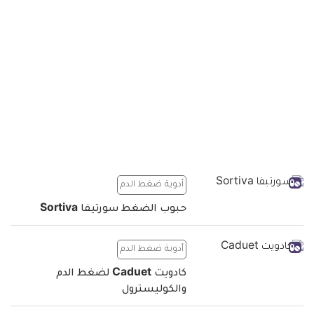
أدوية ضغط الدم
حبوب الضغط سورتيفا Sortiva
أدوية ضغط الدم
كادويت Caduet لضغط الدم
والكوليسترول