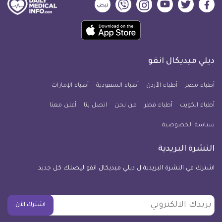
ديلي
ديلي
ديلي
ديلي
ديلي
ديلي
ميديكال
ميديكال
ميديكال
ميديكال
ميديكال
ميديكال
حمل
انفو
انفو
انفو
انفو
انفو
انفو
تطبيق
على
على
على
على
على
على
كل
فيسبوك
تويتر
يوتيوب
انستجرام
فايبر
نبض
ديلي ميديكال انفو
يوم
معلومة
أطباء مصر
أطباء الأردن
أطباء السعودية
أطباء الإمارات
طبية
أطباء الكويت
أطباء قطر
من نحن
للآيفون
اتصل بنا
أعلن معنا
سياسة الخصوصية
النشرة البريدية
اشترك في النشرة البريدية ل ديلي ميديكال انفو ليصلك كل جديد
بريدك
اشترك الآن
الالكتروني