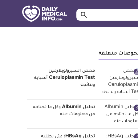
ابحث…
معلومة
طبية
موثقة
حوصات متعلقة
فحص السيرولوبلازمين
Ceruloplasmin Test أسبابه
ونتائجه
تحليل Albumin وكل ما تحتاجه
من معلومات عنه
تحليل HBsAg: متى يطلبه