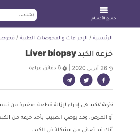
ابحث
جميع الأقسام
لتخطي
الرئيسية
/
الإجراءات والفحوصات الطبية
/
فحوصا
لمحتوى
خزعة الكبد Liver biopsy
6 دقائق
قراءة
26 أبريل 2020
شارك على تيليجرام - ديلي ميديكال انفو
شارك على فيسبوك - ديلي ميديكال انفو
شارك على تويتر - ديلي ميديكال انفو
خزعة الكبد
هي إجراء لإزالة قطعة صغيرة من نسيج
أو المرض. وقد يوصي الطبيب بأخذ خزعة من الكبد 
أنك قد تعاني من مشكلة في الكبد.