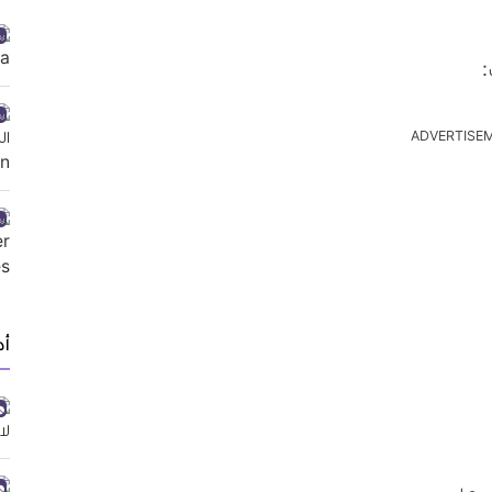
:
ADVERTISE
أد