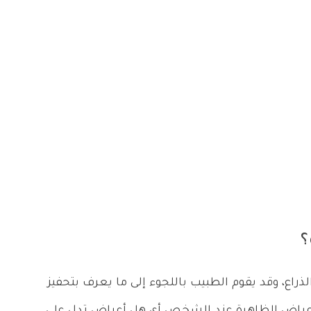
؟
راع، وقد يقوم الطبيب باللجوء إلى ما يعرف بتحفيز
لأعراض الظاهرة عند الشخص أي هل أعراض تدل على