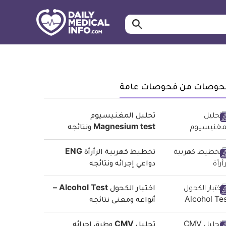
ابحث…
معلومة
طبية
موثقة
حوصات من فحوصات عامة
تحليل المغنيسيوم
Magnesium test ونتائجه
تخطيط كهربية الرأرأة ENG
دواعي إجرائه ونتائجه
اختبار الكحول Alcohol Test –
أنواعه ومعنى نتائجه
تحليل CMV وطرق إجرائه