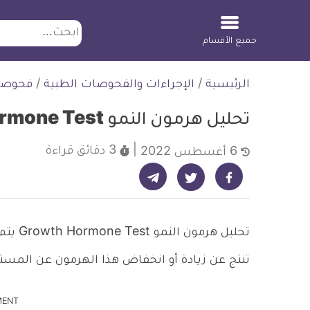
ابحث
جميع الأقسام
لتخطي
الرئيسية
/
الإجراءات والفحوصات الطبية
/
فحوصا
لمحتوى
تحليل هرمون النمو Growth Hormone Test ونتائجه
3 دقائق
قراءة
6 أغسطس 2022
شارك على تيليجرام - ديلي ميديكال انفو
شارك على فيسبوك - ديلي ميديكال انفو
شارك على تويتر - ديلي ميديكال انفو
تحليل 
تنتج عن زيادة أو انخفاض هذا الهرمون عن المستو
MENT