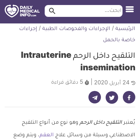
ابحث…
ابحث
معلومة
لتخطي
الرئيسية
/
الإجراءات والفحوصات الطبية
/
إجراءات
طبية
لمحتوى
موثقة
خاصة بالحمل
التلقيح داخل الرحم Intrauterine
insemination
5 دقائق
قراءة
24 أبريل 2020
شارك على تيليجرام - ديلي ميديكال انفو
شارك على فيسبوك - ديلي ميديكال انفو
شارك على تويتر - ديلي ميديكال انفو
يُعتبر
التلقيح داخل الرحم
وهو نوع من أنواع التلقيح
الاصطناعي وسيلة من وسائل علاج
العقم
. ويتم وضع