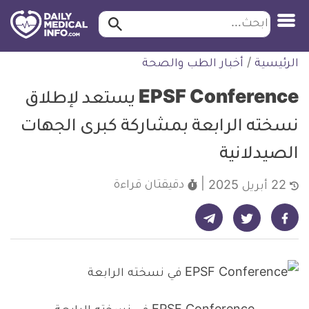
ابحث…
ابحث
معلومة
لتخطي
الرئيسية
/
أخبار الطب والصحة
طبية
لمحتوى
موثقة
EPSF Conference يستعد لإطلاق
نسخته الرابعة بمشاركة كبرى الجهات
الصيدلانية
دقيقتان
قراءة
22 أبريل 2025
شارك على تيليجرام - ديلي ميديكال انفو
شارك على فيسبوك - ديلي ميديكال انفو
شارك على تويتر - ديلي ميديكال انفو