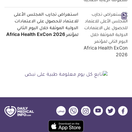
استعراض تجارب المجلس الأعلى
للاعتماد للحصول على الاعتمادات
الدولية الموثقة خلال اليوم الثاني
لمؤتمر Africa Health ExCon 2026
ديلي
ديلي
ديلي
ديلي
ديلي
ديلي
ميديكال
ميديكال
ميديكال
ميديكال
ميديكال
ميديكال
حمل
انفو
انفو
انفو
انفو
انفو
انفو
تطبيق