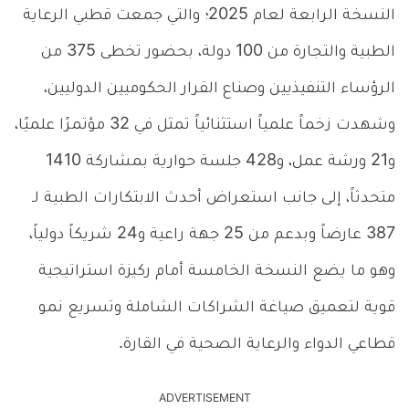
النسخة الرابعة لعام 2025؛ والتي جمعت قطبي الرعاية
الطبية والتجارة من 100 دولة، بحضور تخطى 375 من
الرؤساء التنفيذيين وصناع القرار الحكوميين الدوليين،
وشهدت زخماً علمياً استثنائياً تمثل في 32 مؤتمرًا علميًا،
و21 ورشة عمل، و428 جلسة حوارية بمشاركة 1410
متحدثاً، إلى جانب استعراض أحدث الابتكارات الطبية لـ
387 عارضاً وبدعم من 25 جهة راعية و24 شريكاً دولياً،
وهو ما يضع النسخة الخامسة أمام ركيزة استراتيجية
قوية لتعميق صياغة الشراكات الشاملة وتسريع نمو
قطاعي الدواء والرعاية الصحية في القارة.
ADVERTISEMENT