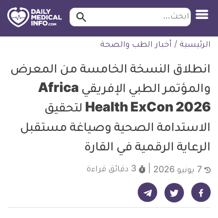
ابحث…
ابحث
معلومة
لتخطي
الرئيسية
/
أخبار الطب والصحة
طبية
لمحتوى
موثقة
انطلاق النسخة الخامسة من المعرض
والمؤتمر الطبي الإفريقي Africa
Health ExCon 2026 لتحقيق
الاستدامة الصحية وصياغة مستقبل
الرعاية الرقمية في القارة
3 دقائق
قراءة
7 يونيو 2026
شارك على تيليجرام - ديلي ميديكال انفو
شارك على فيسبوك - ديلي ميديكال انفو
شارك على تويتر - ديلي ميديكال انفو