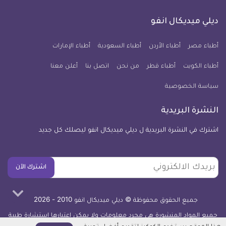
على
على
على
على
على
على
كل
فيسبوك
تويتر
يوتيوب
انستجرام
فايبر
نبض
ديلي ميديكال انفو
يوم
معلومة
أطباء مصر
أطباء الأردن
أطباء السعودية
أطباء الإمارات
طبية
أطباء الكويت
أطباء قطر
من نحن
للآيفون
اتصل بنا
أعلن معنا
سياسة الخصوصية
النشرة البريدية
اشترك في النشرة البريدية ل ديلي ميديكال انفو ليصلك كل جديد
بريدك
اشترك الآن
الالكتروني
جميع الحقوق محفوظة © ديلي ميديكال انفو 2010 - 2026
جميع المواد المنشورة هي مجرد معلومات ولا يمكن اعتبارها استشارة طبية