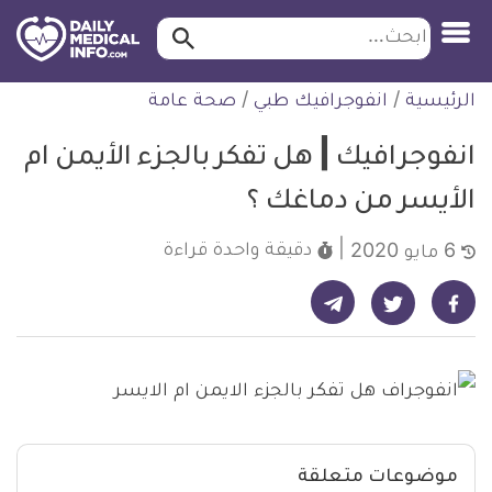
ابحث…
ابحث
معلومة
لتخطي
الرئيسية
/
انفوجرافيك طبي
/
صحة عامة
طبية
لمحتوى
موثقة
انفوجرافيك | هل تفكر بالجزء الأيمن ام
الأيسر من دماغك ؟
دقيقة واحدة
قراءة
6 مايو 2020
شارك على تيليجرام - ديلي ميديكال انفو
شارك على فيسبوك - ديلي ميديكال انفو
شارك على تويتر - ديلي ميديكال انفو
موضوعات متعلقة