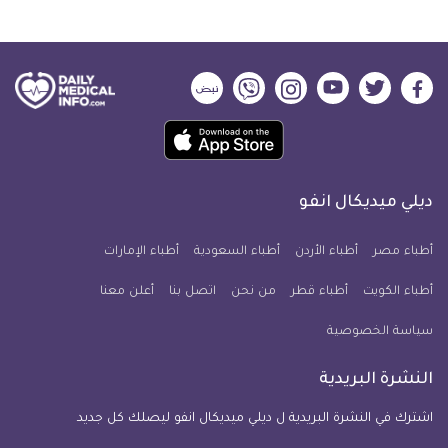
ديلي
ديلي
ديلي
ديلي
ديلي
ديلي
ميديكال
ميديكال
ميديكال
ميديكال
ميديكال
ميديكال
حمل
انفو
انفو
انفو
انفو
انفو
انفو
تطبيق
على
على
على
على
على
على
كل
فيسبوك
تويتر
يوتيوب
انستجرام
فايبر
نبض
ديلي ميديكال انفو
يوم
معلومة
أطباء مصر
أطباء الأردن
أطباء السعودية
أطباء الإمارات
طبية
أطباء الكويت
أطباء قطر
من نحن
للآيفون
اتصل بنا
أعلن معنا
سياسة الخصوصية
النشرة البريدية
اشترك في النشرة البريدية ل ديلي ميديكال انفو ليصلك كل جديد