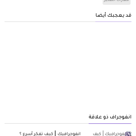
مهارات التفكير
قد يعجبك أيضا
انفوجراف ذو علاقة
انفوجرافيك | كيف تفكر أسرع ؟