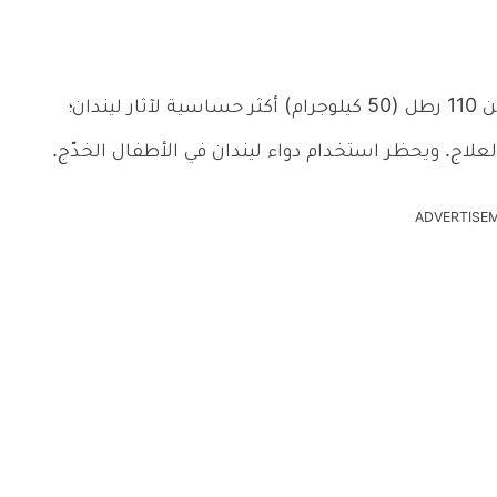
الرضع والأطفال أو الأشخاص الذين يقل وزنهم عن 110 رطل (50 كيلوجرام) أكثر حساسية لآثار ليندان؛
لعلاج. ويحظر استخدام دواء ليندان في الأطفال الخدّج.
ADVERTISE