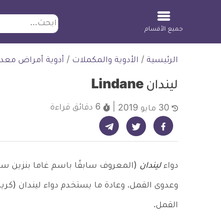
ابحث
جميع الأقسام
لتخطي
الرئيسية
/
الأدوية والمكملات
/
أدوية أمراض معدي
لمحتوى
ليندان Lindane
6 دقائق
قراءة
30 مايو 2019
شارك على تيليجرام - ديلي ميديكال انفو
شارك على فيسبوك - ديلي ميديكال انفو
شارك على تويتر - ديلي ميديكال انفو
دواء
ليندان
(المعروف سابقًا باسم غاما بنزين س
وعدوى القمل. وعادة ما يستخدم دواء ليندان (كريم
القمل.