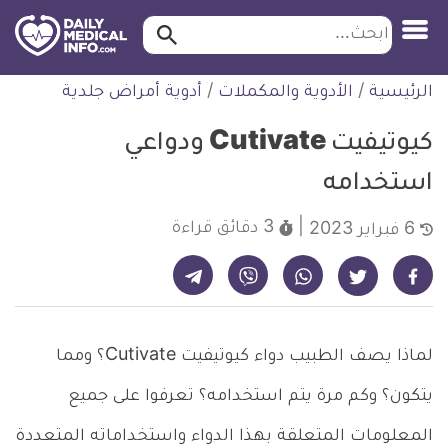
ابحث…
ابحث
معلومة
لتخطي
الرئيسية
/
الأدوية والمكملات
/
أدوية أمراض جلدية
طبية
لمحتوى
موثقة
كيوتيفيت Cutivate ودواعي
استخدامه
3 دقائق
قراءة
6 فبراير 2023
شارك على تيليجرام - ديلي ميديكال انفو
شارك على فيسبوك - ديلي ميديكال انفو
شارك على واتساب - ديلي ميديكال انفو
شارك على فايبر - ديلي ميديكال انفو
شارك على تويتر - ديلي ميديكال انفو
لماذا يصف الطبيب دواء كيوتيفيت Cutivate؟ ومما
يتكون؟ وكم مرة يتم استخدامه؟ تعرفوا على جميع
المعلومات المتعلقة بهذا الدواء واستخداماته المتعددة