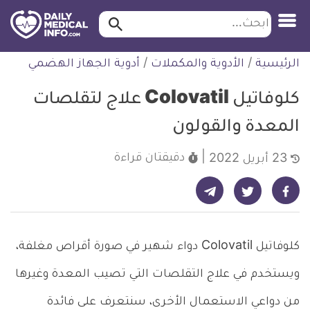
ابحث…
ابحث
معلومة
لتخطي
الرئيسية
/
الأدوية والمكملات
/
أدوية الجهاز الهضمي
طبية
لمحتوى
موثقة
كلوفاتيل Colovatil علاج لتقلصات
المعدة والقولون
دقيقتان
قراءة
23 أبريل 2022
شارك على تيليجرام - ديلي ميديكال انفو
شارك على فيسبوك - ديلي ميديكال انفو
شارك على تويتر - ديلي ميديكال انفو
كلوفاتيل Colovatil دواء شهير في صورة أقراص مغلفة،
ويستخدم في علاج التقلصات التي تصيب المعدة وغيرها
من دواعي الاستعمال الأخرى، سنتعرف على فائدة