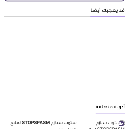
قد يعجبك أيضا
أدوية متعلقة
ستوب سبازم STOPSPASM لعلاج