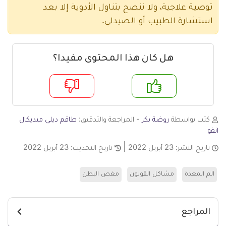
توصية علاجية، ولا ننصح بتناول الأدوية إلا بعد
استشارة الطبيب أو الصيدلي.
هل كان هذا المحتوى مفيدا؟
م
لا
كتب بواسطة
روضة بكر
- المراجعة والتدقيق:
طاقم ديلي ميديكال
انفو
تاريخ النشر:
23 أبريل 2022
تاريخ التحديث:
23 أبريل 2022
الم المعدة
مشاكل القولون
مغص البطن
المراجع