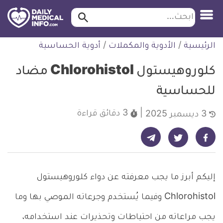
ابحث…
ابحث
معلومة
لتخطي
الرئيسية
/
الأدوية والمكملات
/
أدوية الحساسية
طبية
لمحتوى
موثقة
كلوروهيستول Chlorohistol مضاد
للحساسية
3 دقائق
قراءة
3 ديسمبر 2025
شارك على تيليجرام - ديلي ميديكال انفو
شارك على فيسبوك - ديلي ميديكال انفو
شارك على تويتر - ديلي ميديكال انفو
إليكم أبرز ما يجب معرفته عن دواء كلوروهيستول
Chlorohistol وفيما يُستخدم وجرعاته الموصي بها وما
يجب مراعاته من احتياطات وتحذيرات عند استخدامه،