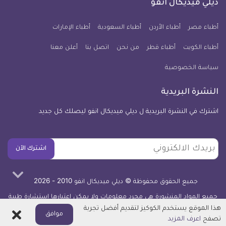
فيسبوك
تويتر
يوتيوب
انستجرام
فايبر
نبض
ديلي ميديكال انفو
يوم
معلومة
أطباء مصر
أطباء الأردن
أطباء السعودية
أطباء الإمارات
طبية
أطباء الكويت
أطباء قطر
من نحن
للآيفون
اتصل بنا
أعلن معنا
سياسة الخصوصية
النشرة البريدية
اشترك في النشرة البريدية ل ديلي ميديكال انفو ليصلك كل جديد
بريدك
اشترك الآن
الالكتروني
جميع الحقوق محفوظة © ديلي ميديكال انفو 2010 - 2026
جميع المواد المنشورة هي مجرد معلومات ولا يمكن اعتبارها استشارة طبية
أو توصية علاجية -
اعرف المزيد
هذا الموقع يستخدم الكوكيز لتقديم أفضل تجربة
اغلاق
موافق
تصفح
اعرف المزيد