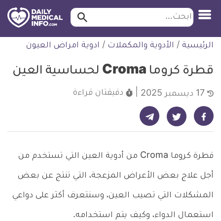
ابحث…
ابحث
معلومة
لتخطي
الرئيسية
/
الأدوية والمكملات
/
ادوية امراض العيون
طبية
لمحتوى
موثقة
قطرة كروما Croma لحساسية العين
دقيقتان
قراءة
17 ديسمبر 2025
شارك على تيليجرام - ديلي ميديكال انفو
شارك على فيسبوك - ديلي ميديكال انفو
شارك على تويتر - ديلي ميديكال انفو
قطرة كروما Croma من أدوية العين التي تستخدم من
أجل علاج بعض الأعراض المزعجة، التي تنتج عن بعض
المشكلات التي تصيب العين، وسنتعرف أكثر على دواعي
استعمال الدواء، وكيف يتم استخدامه.