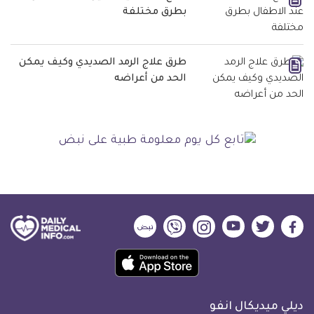
بطرق مختلفة
طرق علاج الرمد الصديدي وكيف يمكن
الحد من أعراضه
ديلي
ديلي
ديلي
ديلي
ديلي
ديلي
ميديكال
ميديكال
ميديكال
ميديكال
ميديكال
ميديكال
حمل
انفو
انفو
انفو
انفو
انفو
انفو
تطبيق
على
على
على
على
على
على
كل
فيسبوك
تويتر
يوتيوب
انستجرام
فايبر
نبض
ديلي ميديكال انفو
يوم