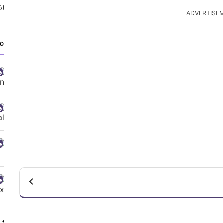
ADVERTISE
م