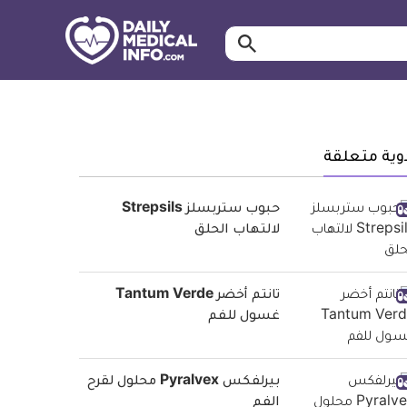
ابحث…
معلومة
طبية
موثقة
وية متعلقة
حبوب ستربسلز Strepsils
لالتهاب الحلق
تانتم أخضر Tantum Verde
غسول للفم
بيرلفكس Pyralvex محلول لقرح
الفم