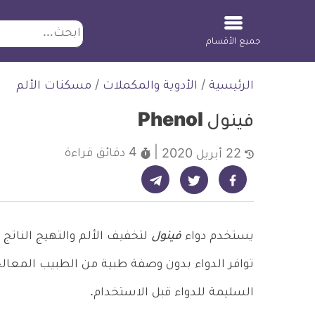
ابحث
جميع الأقسام
لتخطي
الرئيسية
/
الأدوية والمكملات
/
مسكنات الألم
لمحتوى
فينول Phenol
4 دقائق
قراءة
22 أبريل 2020
شارك على تيليجرام - ديلي ميديكال انفو
شارك على فيسبوك - ديلي ميديكال انفو
شارك على تويتر - ديلي ميديكال انفو
يستخدم دواء
فينول
لتخفيف الألم والتهيج الناتج
توافر الدواء بدون وصفة طبية من الطبيب المعالج
السليمة للدواء قبل الاستخدام.