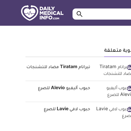
ابحث…
معلومة
طبية
موثقة
وية متعلقة
تيراتام Tiratam مضاد للتشنجات
حبوب أليفيو Alevio للصرع
حبوب لافي Lavie للصرع