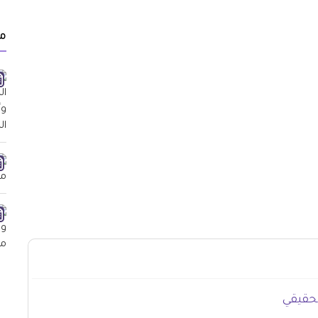
م
لحقيقي