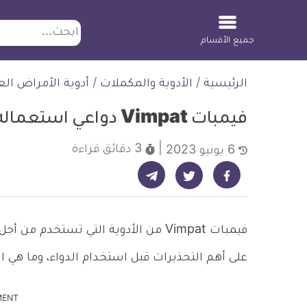
ابحث
جميع الأقسام
لتخطي
الرئيسية
/
الأدوية والمكملات
/
أدوية الأمراض ال
لمحتوى
فيمبات Vimpat دواعي استعماله وآثاره الجانبية
3 دقائق
قراءة
6 يونيو 2023
شارك على تيليجرام - ديلي ميديكال انفو
شارك على فيسبوك - ديلي ميديكال انفو
شارك على تويتر - ديلي ميديكال انفو
فيمبات Vimpat من الأدوية التي تستخدم
على أهم التحذيرات قبل استخدام الدواء، وما هي الآث
MENT