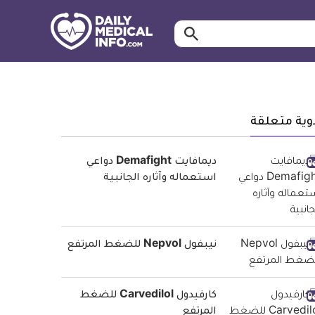
ابحث…
معلومة
طبية
موثقة
وية متعلقة
ديمافايت Demafight دواعي
استعماله وآثاره الجانبية
نيبفول Nepvol للضغط المرتفع
كارفيدول Carvedilol للضغط
المرتفع