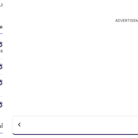
ADVERTISE
م
أ