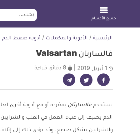
ابحث
جميع الأقسام
لتخطي
الرئيسية
/
الأدوية والمكملات
/
أدوية ضغط الدم
لمحتوى
فالسارتان Valsartan
8 دقائق
قراءة
1 أبريل 2019
شارك على تيليجرام - ديلي ميديكال انفو
شارك على فيسبوك - ديلي ميديكال انفو
شارك على تويتر - ديلي ميديكال انفو
يستخدم
فالسارتان
بمفرده أو مع أدوية أخرى لعل
الدم يضيف إلى عبء العمل في القلب والشرايين. و
والشرايين بشكل صحيح. وقد يؤدي ذلك إلى إتلاف ال