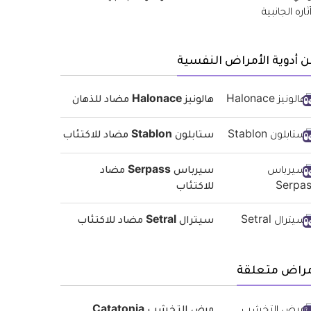
 أدوية الأمراض النفسية
هالونيز Halonace مضاد للذهان
ستابلون Stablon مضاد للاكتئاب
سيرباس Serpass مضاد
للاكتئاب
سيترال Setral مضاد للاكتئاب
مراض متعلقة
مرض التخشب Catatonia