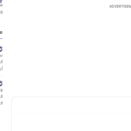
ADVERTISE
م