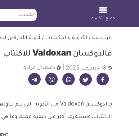
ابحث
جميع الأقسام
لتخطي
الرئيسية
/
الأدوية والمكملات
/
أدوية الأمراض ال
لمحتوى
فالدوكسان Valdoxan للاكتئاب
دقيقتان
قراءة
18 ديسمبر 2025
شارك على تيليجرام - ديلي ميديكال انفو
شارك على فيسبوك - ديلي ميديكال انفو
شارك على واتساب - ديلي ميديكال انفو
شارك على فايبر - ديلي ميديكال انفو
شارك على تويتر - ديلي ميديكال انفو
فالدوكسان Valdoxan من الأدوية 
الاكتئاب، وسنتعرف أكثر على كيفية عمله، وما هي ا
MENT