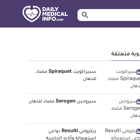
ابحث…
معلومة
طبية
موثقة
وية متعلقة
سبيراكويت Spiraquet مضاد
للذهان
سيروجين Serogen مضاد للذهان
ريكزولتي Rexulti دواعي
استعماله وآثاره الجانبية