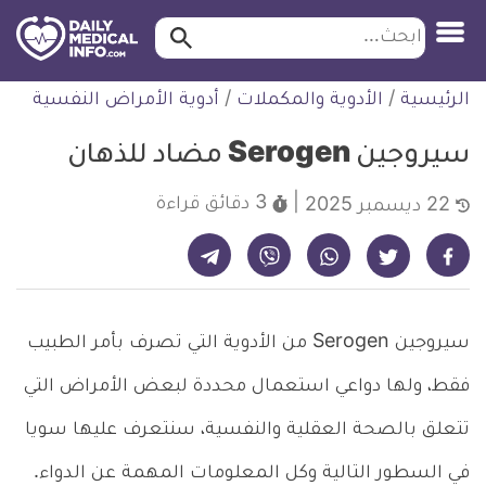
ابحث…
ابحث
معلومة
لتخطي
الرئيسية
/
الأدوية والمكملات
/
أدوية الأمراض النفسية
طبية
لمحتوى
موثقة
سيروجين Serogen مضاد للذهان
3 دقائق
قراءة
22 ديسمبر 2025
شارك على تيليجرام - ديلي ميديكال انفو
شارك على فيسبوك - ديلي ميديكال انفو
شارك على واتساب - ديلي ميديكال انفو
شارك على فايبر - ديلي ميديكال انفو
شارك على تويتر - ديلي ميديكال انفو
سيروجين Serogen من الأدوية التي تصرف بأمر الطبيب
فقط، ولها دواعي استعمال محددة لبعض الأمراض التي
تتعلق بالصحة العقلية والنفسية، سنتعرف عليها سويا
في السطور التالية وكل المعلومات المهمة عن الدواء.