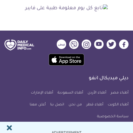
ديلي
ديلي
ديلي
ديلي
ديلي
ديلي
ميديكال
ميديكال
ميديكال
ميديكال
ميديكال
ميديكال
حمل
انفو
انفو
انفو
انفو
انفو
انفو
تطبيق
على
على
على
على
على
على
كل
فيسبوك
تويتر
يوتيوب
انستجرام
فايبر
نبض
ديلي ميديكال انفو
يوم
معلومة
أطباء مصر
أطباء الأردن
أطباء السعودية
أطباء الإمارات
طبية
أطباء الكويت
أطباء قطر
من نحن
للآيفون
اتصل بنا
أعلن معنا
سياسة الخصوصية
النشرة البريدية