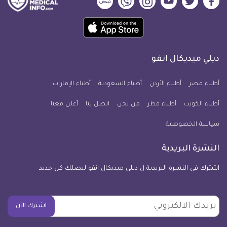
ديلي
ديلي
ديلي
ديلي
ديلي
ديلي
ميديكال
ميديكال
ميديكال
ميديكال
ميديكال
ميديكال
حمل
انفو
انفو
انفو
انفو
انفو
انفو
تطبيق
على
على
على
على
على
على
كل
فيسبوك
تويتر
يوتيوب
انستجرام
فايبر
نبض
ديلي ميديكال انفو
يوم
معلومة
أطباء مصر
أطباء الأردن
أطباء السعودية
أطباء الإمارات
طبية
أطباء الكويت
أطباء قطر
من نحن
للآيفون
اتصل بنا
أعلن معنا
سياسة الخصوصية
النشرة البريدية
اشترك في النشرة البريدية ل ديلي ميديكال انفو ليصلك كل جديد
بريدك
اشترك الآن
الالكتروني