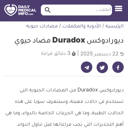
ابحث…
ابحث
معلومة
لتخطي
الرئيسية
/
الأدوية والمكملات
/
مضادات حيوية
طبية
لمحتوى
موثقة
ديورادوكس Duradox مضاد حيوي
3 دقائق
قراءة
22 ديسمبر 2025
شارك على تيليجرام - ديلي ميديكال انفو
شارك على فيسبوك - ديلي ميديكال انفو
شارك على تويتر - ديلي ميديكال انفو
ديورادوكس Duradox من المضادات الحيوية التي
تستخدم في حالات معينة، وسنتعرف سويا على هذه
الحالات الطبية، وما هي الجرعات الخاصة بالدواء، وما هي
أهم التحذيرات التي يجب مراعاتها قبل تناول الدواء.