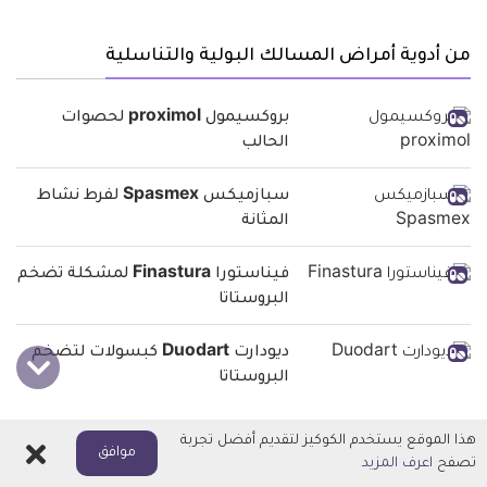
من أدوية أمراض المسالك البولية والتناسلية
بروكسيمول proximol لحصوات
الحالب
سبازميكس Spasmex لفرط نشاط
المثانة
فيناستورا Finastura لمشكلة تضخم
البروستاتا
ديودارت Duodart كبسولات لتضخم
البروستاتا
هذا الموقع يستخدم الكوكيز لتقديم أفضل تجربة
اغلاق
أمراض متعلقة
موافق
تصفح
اعرف المزيد