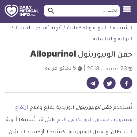
ابحث…
ابحث
معلومة
لتخطي
الرئيسية
/
الأدوية والمكملات
/
أدوية أمراض المسالك
طبية
لمحتوى
موثقة
البولية والتناسلية
حقن الوبيورينول Allopurinol
5 دقائق
قراءة
23 ديسمبر 2018
شارك على تيليجرام - ديلي ميديكال انفو
شارك على فيسبوك - ديلي ميديكال انفو
شارك على تويتر - ديلي ميديكال انفو
تُستخدم
حقن الوبيورينول
الوريدية لمنع وعلاج
ارتفاع
مستويات حمض اليوريك في الدم
والتي قد تُسببها أدوية
السرطان، ويعمل الوبيورينول كمثبط لـ أوكسيد الزانثين،