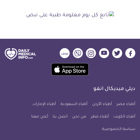
ديلي
ديلي
ديلي
ديلي
ديلي
ديلي
ميديكال
ميديكال
ميديكال
ميديكال
ميديكال
ميديكال
حمل
انفو
انفو
انفو
انفو
انفو
انفو
تطبيق
على
على
على
على
على
على
كل
فيسبوك
تويتر
يوتيوب
انستجرام
فايبر
نبض
ديلي ميديكال انفو
يوم
معلومة
أطباء مصر
أطباء الأردن
أطباء السعودية
أطباء الإمارات
طبية
أطباء الكويت
أطباء قطر
من نحن
للآيفون
اتصل بنا
أعلن معنا
سياسة الخصوصية