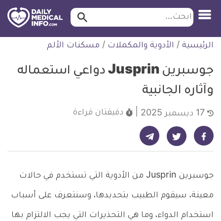
ابحث…
ابحث
معلومة
لتخطي
الرئيسية
/
الأدوية والمكملات
/
مسكنات الألم
طبية
لمحتوى
موثقة
جوسبرين Jusprin دواعي استعماله
وآثاره الجانبية
دقيقتان
قراءة
17 ديسمبر 2025
شارك على تيليجرام - ديلي ميديكال انفو
شارك على فيسبوك - ديلي ميديكال انفو
شارك على تويتر - ديلي ميديكال انفو
جوسبرين Jusprin من الأدوية التي تستخدم في حالات
معينة، سيقوم الطبيب بتحديدها، وسنتعرف على أسباب
استخدام الدواء، وما هي التحذيرات التي يجب الالتزام بها