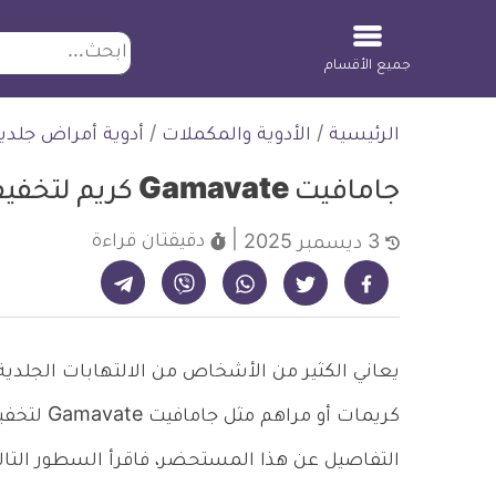
ابحث
جميع الأقسام
لتخطي
الرئيسية
/
الأدوية والمكملات
/
أدوية أمراض جلدي
لمحتوى
جامافيت Gamavate كريم لتخفيف الالتهابات
دقيقتان
قراءة
3 ديسمبر 2025
شارك على تيليجرام - ديلي ميديكال انفو
شارك على فيسبوك - ديلي ميديكال انفو
شارك على واتساب - ديلي ميديكال انفو
شارك على فايبر - ديلي ميديكال انفو
شارك على تويتر - ديلي ميديكال انفو
يعاني الكثير من الأشخاص من الالتهابات الجلدي
كريمات أو 
التفاصيل عن هذا المستحضر، فاقرأ السطور التالي