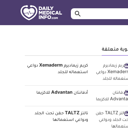
ابحث…
معلومة
طبية
موثقة
وية متعلقة
كريم زيماديرم Xemaderm دواعي
استعماله للجلد
أدفانتان Advantan للاكزيما
تالتز TALTZ حقن تحت الجلد
ودواعي استعمالها