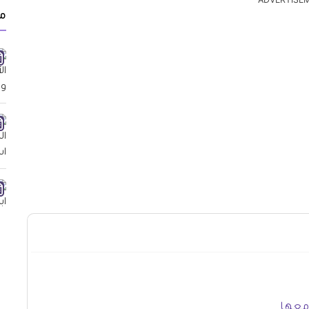
ADVERTISE
م
 معها