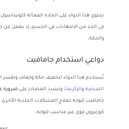
يحتوي هذا الدواء على المادة الفعالة كلوبيتاسول Clobetasol، وهو دواء قوي من فئة
في الحد من الالتهابات في الجسم، إذ يعمل عن طر
والحكة.
دواعي استخدام جامافيت
يُستخدم هذا الدواء لتخفيف حكة وجفاف وتقشر ال
الصدفية
و
الإكزيما
، وتشدد المصادر على
ضرورة عد
جامافيت للوجه لعلاج المشكلات الجلدية الأخرى أ
كورتيزون قوي غير مناسب للوجه.