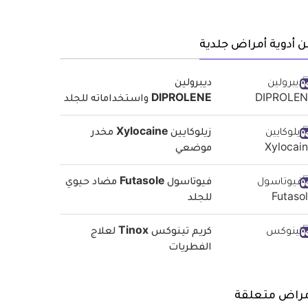
 أدوية أمراض جلدية
ديبرولين
DIPROLENE واستخداماته للجلد
زيلوكايين Xylocaine مخدر
موضعي
فيوتاسول Futasole مضاد حيوي
للجلد
كريم تينوكس Tinox لعلاج
الفطريات
مراض متعلقة