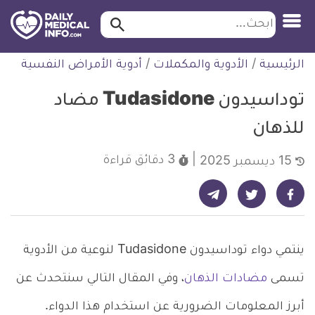
ابحث…
ابحث
معلومة
لتخطي
الرئيسية
/
الأدوية والمكملات
/
أدوية الأمراض النفسية
طبية
لمحتوى
موثقة
توداسيدون Tudasidone مضاد
للذهان
3 دقائق
قراءة
15 ديسمبر 2025
شارك على تيليجرام - ديلي ميديكال انفو
شارك على فيسبوك - ديلي ميديكال انفو
شارك على تويتر - ديلي ميديكال انفو
ينتمي دواء توداسيدون Tudasidone لنوعية من الأدوية
تسمى
مضادات الذهان
، وفي المقال التالي سنتحدث عن
أبرز المعلومات الضرورية عن استخدام هذا الدواء.