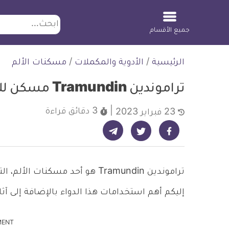
ابحث
جميع الأقسام
لتخطي
الرئيسية
/
الأدوية والمكملات
/
مسكنات الألم
لمحتوى
تراموندين Tramundin مسكن للألم
3 دقائق
قراءة
23 فبراير 2023
شارك على تيليجرام - ديلي ميديكال انفو
شارك على فيسبوك - ديلي ميديكال انفو
شارك على تويتر - ديلي ميديكال انفو
تراموندين Tramundin هو أحد مسكن
إليكم أهم استخدامات هذا الدواء بالإضافة إلى آثار
MENT