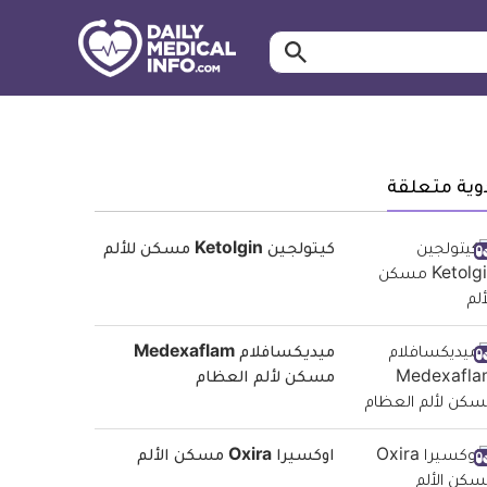
ابحث…
معلومة
طبية
موثقة
وية متعلقة
كيتولجين Ketolgin مسكن للألم
ميديكسافلام Medexaflam
مسكن لألم العظام
اوكسيرا Oxira مسكن الألم