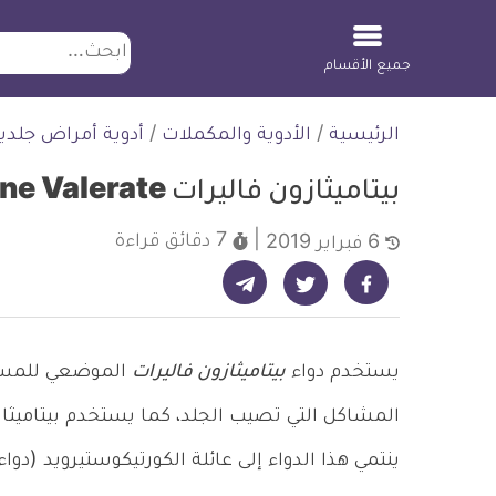
ابحث
جميع الأقسام
لتخطي
الرئيسية
/
الأدوية والمكملات
/
أدوية أمراض جلدي
لمحتوى
بيتاميثازون فاليرات Betamethasone Valerate
7 دقائق
قراءة
6 فبراير 2019
شارك على تيليجرام - ديلي ميديكال انفو
شارك على فيسبوك - ديلي ميديكال انفو
شارك على تويتر - ديلي ميديكال انفو
يستخدم دواء
بيتاميثازون فاليرات
الموضعي للمساعد
المشاكل التي تصيب الجلد، كما يستخدم بيتاميث
ينتمي هذا الدواء إلى عائلة الكورتيكوستيرويد (دواء