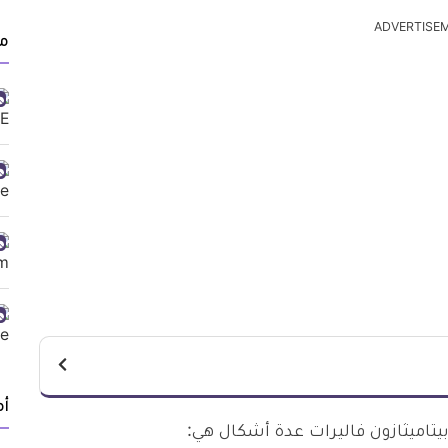
ADVERTISE
من
أ
تاميثازون فاليرات عدة أشكال هي: