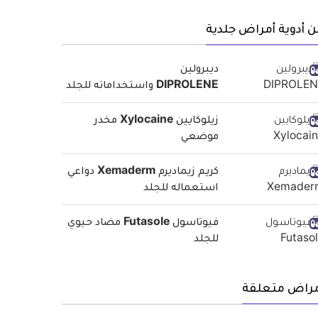
 أدوية أمراض جلدية
ديبرولين
DIPROLENE واستخداماته للجلد
زيلوكايين Xylocaine مخدر
موضعي
كريم زيماديرم Xemaderm دواعي
استعماله للجلد
فيوتاسول Futasole مضاد حيوي
للجلد
مراض متعلقة