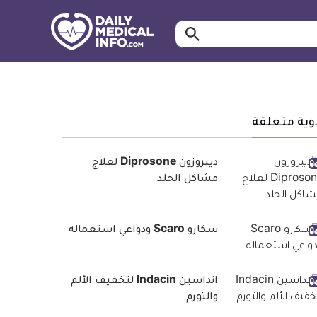
ابحث…
معلومة
طبية
موثقة
وية متعلقة
ديبروزون Diprosone لعلاج
مشاكل الجلد
سكارو Scaro ودواعي استعماله
انداسين Indacin لتخفيف الألم
والتورم