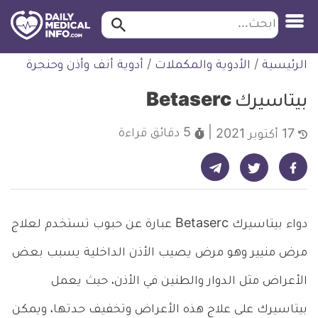
ابحث…
ابحث
معلومة
لتخطي
الرئيسية
/
الأدوية والمكملات
/
أدوية أنف وأذن وحنجرة
طبية
لمحتوى
موثقة
بيتاسيرك Betaserc
5 دقائق
قراءة
17 أكتوبر 2021
شارك على تيليجرام - ديلي ميديكال انفو
شارك على فيسبوك - ديلي ميديكال انفو
شارك على تويتر - ديلي ميديكال انفو
دواء بيتاسيرك Betaserc عبارة عن حبوب تستخدم لعلاج
مرض منيير وهو مرض يصيب الأذن الداخلية يسبب بعض
الأعراض مثل الدوار والطنين في الأذن، حيث يعمل
بيتاسيرك على علاج هذه الأعراض وتخفيف حدتها، ويمكن