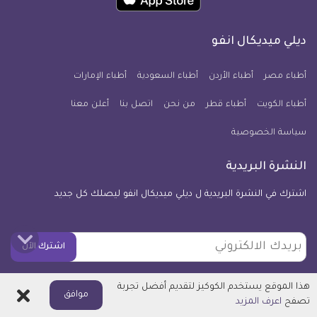
تطبيق
على
على
على
على
على
على
كل
فيسبوك
تويتر
يوتيوب
انستجرام
فايبر
نبض
ديلي ميديكال انفو
يوم
معلومة
أطباء مصر
أطباء الأردن
أطباء السعودية
أطباء الإمارات
طبية
أطباء الكويت
أطباء قطر
من نحن
للآيفون
اتصل بنا
أعلن معنا
سياسة الخصوصية
النشرة البريدية
اشترك في النشرة البريدية ل ديلي ميديكال انفو ليصلك كل جديد
بريدك
اشترك الآن
الالكتروني
هذا الموقع يستخدم الكوكيز لتقديم أفضل تجربة
اغلاق
جميع الحقوق محفوظة © ديلي ميديكال انفو 2010 - 2026
موافق
تصفح
اعرف المزيد
جميع المواد المنشورة هي مجرد معلومات ولا يمكن اعتبارها استشارة طبية