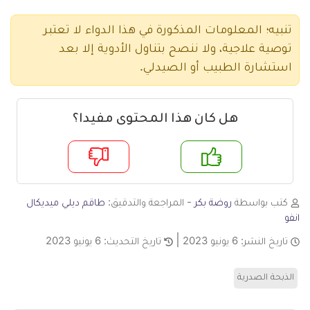
تنبيه؛ المعلومات المذكورة في هذا الدواء لا تعتبر
توصية علاجية، ولا ننصح بتناول الأدوية إلا بعد
استشارة الطبيب أو الصيدلي.
هل كان هذا المحتوى مفيدا؟
م
لا
كتب بواسطة
روضة بكر
- المراجعة والتدقيق:
طاقم ديلي ميديكال
انفو
تاريخ النشر:
6 يونيو 2023
تاريخ التحديث:
6 يونيو 2023
الذبحة الصدرية