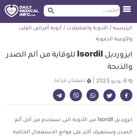
ابحث…
ابحث
معلومة
لتخطي
الرئيسية
/
الأدوية والمكملات
/
أدوية أمراض القلب
طبية
لمحتوى
موثقة
والأوعية الدموية
ايزورديل Isordil للوقاية من ألم الصدر
والذبحة
دقيقتان
قراءة
6 يونيو 2023
شارك على تيليجرام - ديلي ميديكال انفو
شارك على فيسبوك - ديلي ميديكال انفو
شارك على واتساب - ديلي ميديكال انفو
شارك على فايبر - ديلي ميديكال انفو
شارك على تويتر - ديلي ميديكال انفو
ايزورديل Isordil من الأدوية التي تستخدم من أجل ألم
الصدر، وسنتعرف أكثر على موانع الاستعمال الخاصة