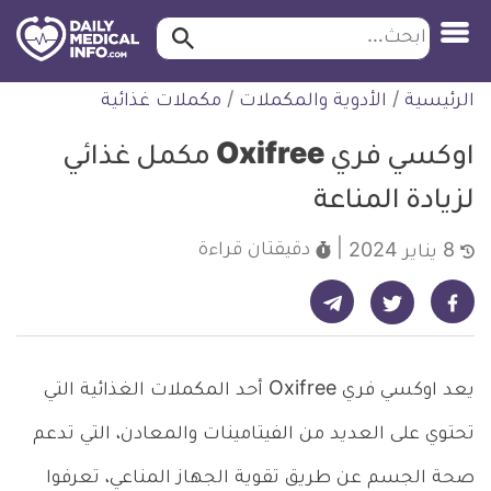
ابحث…
ابحث
معلومة
لتخطي
الرئيسية
/
الأدوية والمكملات
/
مكملات غذائية
طبية
لمحتوى
موثقة
اوكسي فري Oxifree مكمل غذائي
لزيادة المناعة
دقيقتان
قراءة
8 يناير 2024
شارك على تيليجرام - ديلي ميديكال انفو
شارك على فيسبوك - ديلي ميديكال انفو
شارك على تويتر - ديلي ميديكال انفو
يعد اوكسي فري Oxifree أحد المكملات الغذائية التي
تحتوي على العديد من الفيتامينات والمعادن، التي تدعم
صحة الجسم عن طريق تقوية الجهاز المناعي، تعرفوا