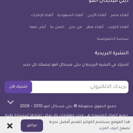
ديلي ميديكال انفو
يوم
معلومة
أطباء مصر
أطباء الأردن
أطباء السعودية
أطباء الإمارات
طبية
أطباء الكويت
أطباء قطر
من نحن
للآيفون
اتصل بنا
أعلن معنا
سياسة الخصوصية
النشرة البريدية
اشترك في النشرة البريدية ل ديلي ميديكال انفو ليصلك كل جديد
بريدك
اشترك الآن
الالكتروني
جميع الحقوق محفوظة © ديلي ميديكال انفو 2010 - 2026
جميع المواد المنشورة هي مجرد معلومات ولا يمكن اعتبارها استشارة طبية
أو توصية علاجية -
اعرف المزيد
هذا الموقع يستخدم الكوكيز لتقديم أفضل تجربة
اغلاق
موافق
تصفح
اعرف المزيد