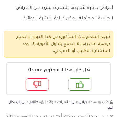
أعراض جانبية شديدة، وللتعرف لمزيد من الأعراض
الجانبية المحتملة، يمكن قراءة النشرة الدوائية.
تنبيه؛ المعلومات المذكورة في هذا الدواء لا تعتبر
توصية علاجية، ولا ننصح بتناول الأدوية إلا بعد
استشارة الطبيب أو الصيدلي.
هل كان هذا المحتوى مفيدا؟
م
لا
كتب بواسطة
جيلان علي
- المراجعة والتدقيق:
طاقم ديلي ميديكال
انفو
تاريخ النشر:
30 نوفمبر 2025
تاريخ التحديث:
30 نوفمبر 2025