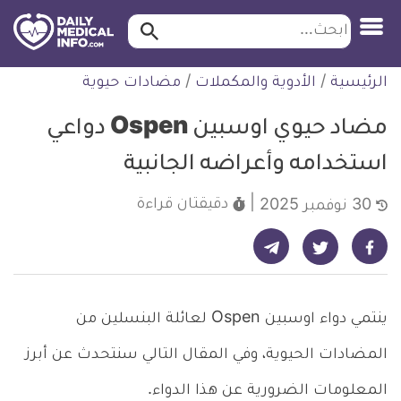
ابحث…
ابحث
معلومة
لتخطي
الرئيسية
/
الأدوية والمكملات
/
مضادات حيوية
طبية
لمحتوى
موثقة
مضاد حيوي اوسبين Ospen دواعي
استخدامه وأعراضه الجانبية
دقيقتان
قراءة
30 نوفمبر 2025
شارك على تيليجرام - ديلي ميديكال انفو
شارك على فيسبوك - ديلي ميديكال انفو
شارك على تويتر - ديلي ميديكال انفو
ينتمي دواء اوسبين Ospen لعائلة البنسلين من
المضادات الحيوية، وفي المقال التالي سنتحدث عن أبرز
المعلومات الضرورية عن هذا الدواء.