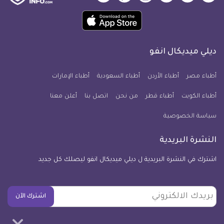
ميديكال
ميديكال
ميديكال
ميديكال
ميديكال
ميديكال
حمل
انفو
انفو
انفو
انفو
انفو
انفو
تطبيق
على
على
على
على
على
على
كل
فيسبوك
تويتر
يوتيوب
انستجرام
فايبر
نبض
ديلي ميديكال انفو
يوم
معلومة
أطباء مصر
أطباء الأردن
أطباء السعودية
أطباء الإمارات
طبية
أطباء الكويت
أطباء قطر
من نحن
للآيفون
اتصل بنا
أعلن معنا
سياسة الخصوصية
النشرة البريدية
اشترك في النشرة البريدية ل ديلي ميديكال انفو ليصلك كل جديد
بريدك
اشترك الآن
الالكتروني