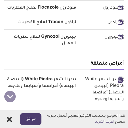
فلوكازول Flocazole لعلاج الفطريات
تراكون Tracon لعلاج الفطريات
جينوزول Gynozol لعلاج فطريات
المهبل
أمراض متعلقة
بيدرا الشعر White Piedra (البيصرة
البيضاء) أعراضها وأسبابها وعلاجها
عدوى الكانديدا (داء المبيضات)
هذا الموقع يستخدم الكوكيز لتقديم أفضل تجربة
اغلاق
موافق
Candidiasis الأعراض والأنواع
تصفح
اعرف المزيد
والعلاج