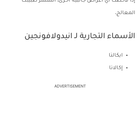
إذا لاحظت أي أعراض جانبية أخرى، استشر طبيبك
المعالج.
الأسماء التجارية لـ انيدولافونجين
ايكالتا
إكالاتا
ADVERTISEMENT