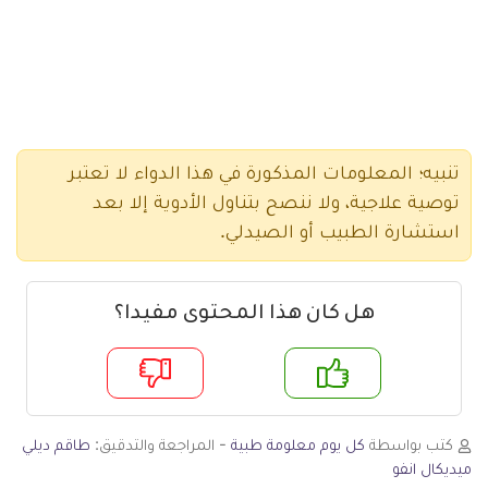
تنبيه؛ المعلومات المذكورة في هذا الدواء لا تعتبر
توصية علاجية، ولا ننصح بتناول الأدوية إلا بعد
استشارة الطبيب أو الصيدلي.
هل كان هذا المحتوى مفيدا؟
م
لا
كتب بواسطة
كل يوم معلومة طبية
- المراجعة والتدقيق:
طاقم ديلي
ميديكال انفو