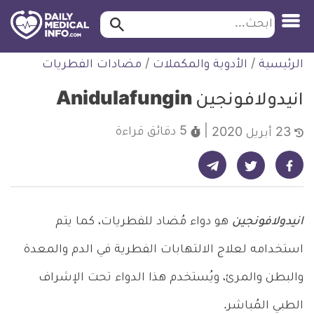
ابحث…
ابحث
معلومة
لتخطي
الرئيسية
/
الأدوية والمكملات
/
مضادات الفطريات
طبية
لمحتوى
موثقة
انيدولافونجين Anidulafungin
5 دقائق
قراءة
23 أبريل 2020
شارك على تيليجرام - ديلي ميديكال انفو
شارك على فيسبوك - ديلي ميديكال انفو
شارك على تويتر - ديلي ميديكال انفو
انيدولافونجين
هو دواء مُضاد للفطريات، كما يتم
استخدامه لعلاج الالتهابات الفطرية في الدم والمعدة
والبطن والمرئ، ويُستخدم هذا الدواء تحت الإشراف
الطبي المُباشر.