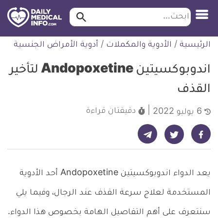
ابحث…
ابحث
معلومة
لتخطي
الرئيسية
/
الأدوية والمكملات
/
أدوية الأمراض الجنسية
طبية
لمحتوى
موثقة
اندوبوكسيتين Andopoxetine لتأخير
القذف
دقيقتان
قراءة
6 يوليو 2022
شارك على تيليجرام - ديلي ميديكال انفو
شارك على فيسبوك - ديلي ميديكال انفو
شارك على تويتر - ديلي ميديكال انفو
يعد الدواء اندوبوكسيتين Andopoxetine أحد الأدوية
المستخدمة لعلاج سرعة القذف عند الرجال، وفيما يلي
سنتعرف على أهم التفاصيل الهامة بخصوص هذا الدواء.