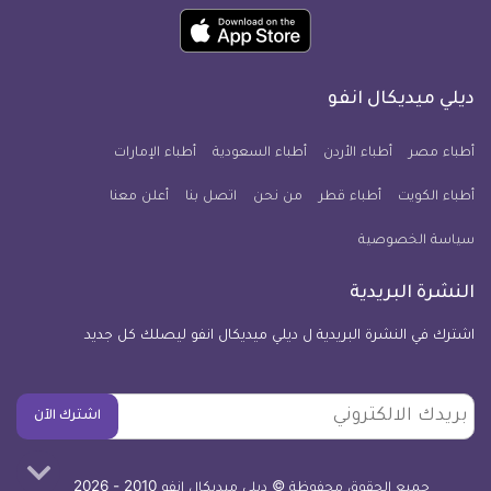
ميديكال
ميديكال
ميديكال
ميديكال
ميديكال
ميديكال
حمل
انفو
انفو
انفو
انفو
انفو
انفو
تطبيق
على
على
على
على
على
على
كل
فيسبوك
تويتر
يوتيوب
انستجرام
فايبر
نبض
ديلي ميديكال انفو
يوم
معلومة
أطباء مصر
أطباء الأردن
أطباء السعودية
أطباء الإمارات
طبية
أطباء الكويت
أطباء قطر
من نحن
للآيفون
اتصل بنا
أعلن معنا
سياسة الخصوصية
النشرة البريدية
اشترك في النشرة البريدية ل ديلي ميديكال انفو ليصلك كل جديد
بريدك
اشترك الآن
الالكتروني
جميع الحقوق محفوظة © ديلي ميديكال انفو 2010 - 2026