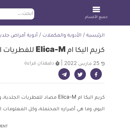
ابحث
جميع الأقسام
لتخطي
الرئيسية
/
الأدوية والمكملات
/
أدوية أمراض جلدي
لمحتوى
كريم اليكا ام Elica-M للفطريات الجلدية والالتهابات
دقيقتان
قراءة
25 مارس 2022
شارك على تيليجرام - ديلي ميديكال انفو
شارك على فيسبوك - ديلي ميديكال انفو
شارك على تويتر - ديلي ميديكال انفو
كريم اليكا ام Elica-M مضاد للفطر
اليوم، وما هي أضراره المحتملة، وكل المعلومات ا
MENT