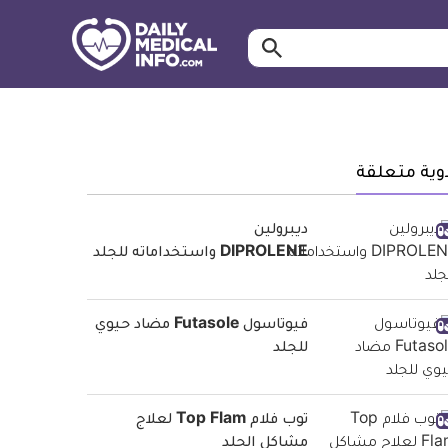
ابحث…
معلومة
طبية
موثقة
وية متعلقة
ديبرولين
DIPROLENE واستخداماته للجلد
فيوتاسول Futasole مضاد حيوي
للجلد
توب فلام Top Flam لعلاج
مشاكل الجلد