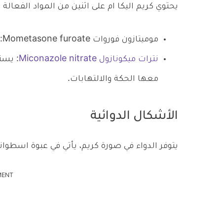
يحتوي كريم اليكا ام على اثنين من المواد الفعالة ا
موميتازون فوروات Mometasone furoate: وهو يصنف كورتيكوستيرويد بفعالية متوسطة.
نترات ميكونازول Miconazole nitrate
: يست
معها الحكة والالتهابات.
الأشكال الدوائية
يتوفر الدواء في صورة كريم، يأتي في عبوة اسطوانية بوزن 
MENT