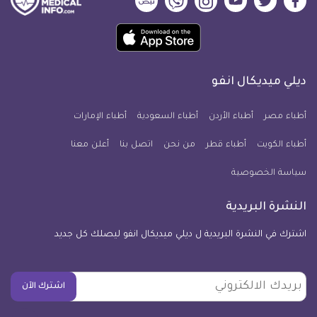
ديلي
ديلي
ديلي
ديلي
ديلي
ديلي
ميديكال
ميديكال
ميديكال
ميديكال
ميديكال
ميديكال
حمل
انفو
انفو
انفو
انفو
انفو
انفو
تطبيق
على
على
على
على
على
على
كل
فيسبوك
تويتر
يوتيوب
انستجرام
فايبر
نبض
ديلي ميديكال انفو
يوم
معلومة
أطباء مصر
أطباء الأردن
أطباء السعودية
أطباء الإمارات
طبية
أطباء الكويت
أطباء قطر
من نحن
للآيفون
اتصل بنا
أعلن معنا
سياسة الخصوصية
النشرة البريدية
اشترك في النشرة البريدية ل ديلي ميديكال انفو ليصلك كل جديد
بريدك
اشترك الآن
الالكتروني