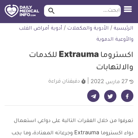
ابحث…
ابحث
معلومة
لتخطي
الرئيسية
/
الأدوية والمكملات
/
أدوية أمراض القلب
طبية
لمحتوى
موثقة
والأوعية الدموية
اكستروما Extrauma للكدمات
والالتهابات
دقيقتان
قراءة
27 مارس 2022
شارك على تيليجرام - ديلي ميديكال انفو
شارك على فيسبوك - ديلي ميديكال انفو
شارك على تويتر - ديلي ميديكال انفو
تعرفوا من خلال الفقرات التالية على دواعي استعمال
دواء اكستروما Extrauma وجرعاته المعتادة، وما يجب