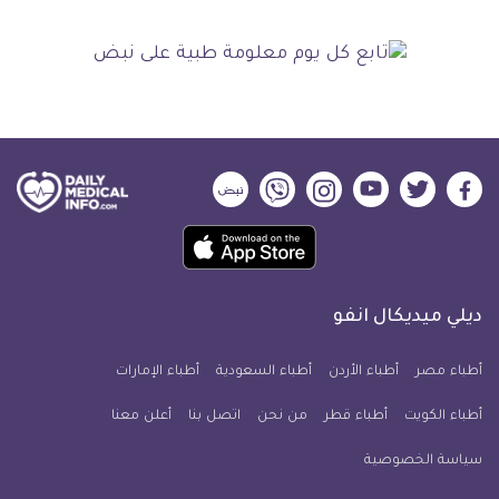
ديلي
ديلي
ديلي
ديلي
ديلي
ديلي
ميديكال
ميديكال
ميديكال
ميديكال
ميديكال
ميديكال
حمل
انفو
انفو
انفو
انفو
انفو
انفو
تطبيق
على
على
على
على
على
على
كل
فيسبوك
تويتر
يوتيوب
انستجرام
فايبر
نبض
ديلي ميديكال انفو
يوم
معلومة
أطباء مصر
أطباء الأردن
أطباء السعودية
أطباء الإمارات
طبية
أطباء الكويت
أطباء قطر
من نحن
للآيفون
اتصل بنا
أعلن معنا
سياسة الخصوصية