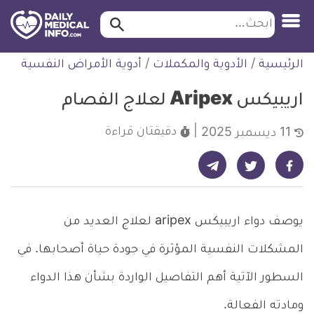
ابحث…
ابحث
معلومة
لتخطي
الرئيسية
/
الأدوية والمكملات
/
أدوية الأمراض النفسية
طبية
لمحتوى
موثقة
اريبيكس Aripex لعلاج الفصام
دقيقتان
قراءة
11 ديسمبر 2025
شارك على تيليجرام - ديلي ميديكال انفو
شارك على فيسبوك - ديلي ميديكال انفو
شارك على تويتر - ديلي ميديكال انفو
يوصف دواء اريبيكس aripex لعلاج العديد من
المشكلات النفسية المؤثرة في جودة حياة أصحابها. في
السطور الآتية أهم التفاصيل الواردة بشأن هذا الدواء
ومادته الفعالة.