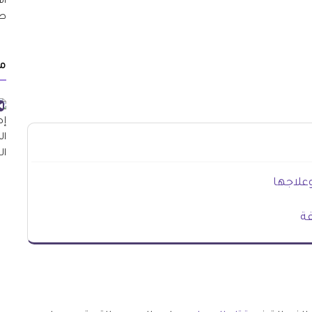
م
علاجها
فة