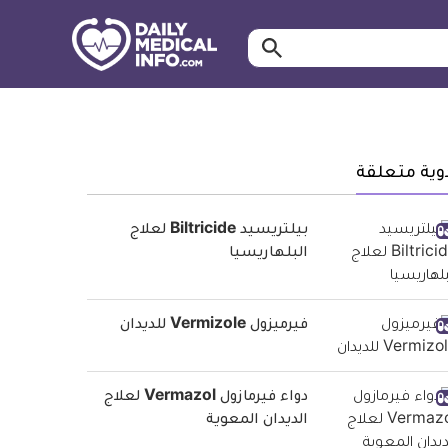
ابحث…
معلومة
طبية
موثقة
وية متعلقة
بيلتريسيد Biltricide لعلاج
البلهاريسيا
فيرميزول Vermizole للديدان
دواء فيرمازول Vermazol لعلاج
الديدان المعوية