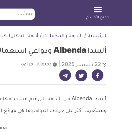
ابحث
جميع الأقسام
لتخطي
الرئيسية
/
الأدوية والمكملات
/
أدوية الجهاز اله
لمحتوى
ألبيندا Albenda ودواعي استعماله
دقيقتان
قراءة
22 ديسمبر 2025
شارك على تيليجرام - ديلي ميديكال انفو
شارك على فيسبوك - ديلي ميديكال انفو
شارك على تويتر - ديلي ميديكال انفو
ألبيندا Albenda من الأدوية التي يتم 
وسنتعرف أكثر على جرعات الدواء، وما هي موانع 
MENT